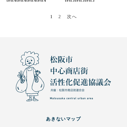
test4test4test4test4
test3test3test3
投
1
2
次へ
稿
の
ペ
ー
ジ
送
り
あきないマップ